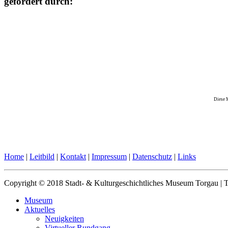
gefördert durch:
Diese 
Home
|
Leitbild
|
Kontakt
|
Impressum
|
Datenschutz
|
Links
Copyright © 2018 Stadt- & Kulturgeschichtliches Museum Torgau |
Museum
Aktuelles
Neuigkeiten
Virtueller Rundgang